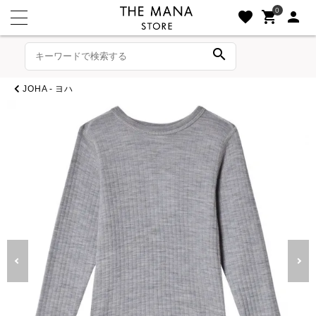
0
favorite
shopping_cart
person
search
JOHA - ヨハ