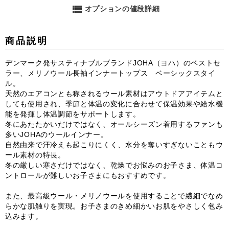
view_list
オプションの値段詳細
商品説明
デンマーク発サスティナブルブランドJOHA（ヨハ）のベストセ
ラー、メリノウール長袖インナートップス ベーシックスタイ
ル。
天然のエアコンとも称されるウール素材はアウトドアアイテムと
しても使用され、季節と体温の変化に合わせて保温効果や給水機
能を発揮し体温調節をサポートします。
冬にあたたかいだけではなく、オールシーズン着用するファンも
多いJOHAのウールインナー。
自然由来で汗冷えも起こりにくく、水分を奪いすぎないこともウ
ール素材の特長。
冬の厳しい寒さだけではなく、乾燥でお悩みのお子さま、体温コ
ントロールが難しいお子さまにもおすすめです。
また、最高級ウール・メリノウールを使用することで繊細でなめ
らかな肌触りを実現。お子さまのきめ細かいお肌をやさしく包み
込みます。