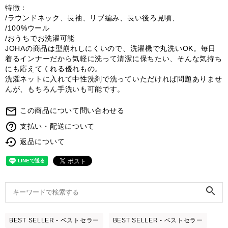
特徴：
/ラウンドネック、長袖、リブ編み、長い後ろ見頃、
/100%ウール
/おうちでお洗濯可能
JOHAの商品は型崩れしにくいので、洗濯機で丸洗いOK。毎日
着るインナーだから気軽に洗って清潔に保ちたい、そんな気持ち
にも応えてくれる優れもの。
洗濯ネットに入れて中性洗剤で洗っていただければ問題ありませ
んが、もちろん手洗いも可能です。
mail_outline
この商品について問い合わせる
help_outline
支払い・配送について
settings_backup_restore
返品について
search
BEST SELLER - ベストセラー
BEST SELLER - ベストセラー