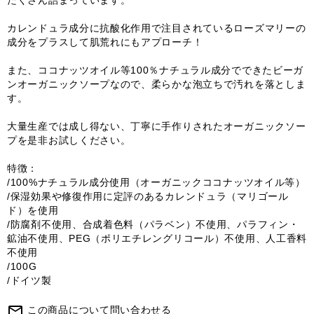
たくさん詰まっています。
カレンドュラ成分に抗酸化作用で注目されているローズマリーの
成分をプラスして肌荒れにもアプローチ！
また、ココナッツオイル等100％ナチュラル成分でできたビーガ
ンオーガニックソープなので、柔らかな泡立ちで汚れを落としま
す。
大量生産では成し得ない、丁寧に手作りされたオーガニックソー
プを是非お試しください。
特徴：
/100%ナチュラル成分使用（オーガニックココナッツオイル等）
/保湿効果や修復作用に定評のあるカレンドュラ（マリゴール
ド）を使用
/防腐剤不使用、合成着色料（パラベン）不使用、パラフィン・
鉱油不使用、PEG（ポリエチレングリコール）不使用、人工香料
不使用
/100G
/ドイツ製
mail_outline
この商品について問い合わせる