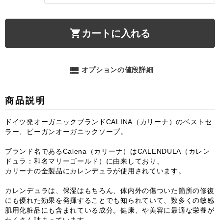
shopping_cart
カートに入れる
view_list
オプションの値段詳細
商品説明
ドイツ発オーガニックブランドCALINA（カリーナ）のベストセ
ラー、ビーガンオーガニックソープ。
ブランド名であるCalena（カリーナ）はCALENDULA（カレン
ドュラ：和名マリーゴールド）に由来しており、
カリーナの全製品にカレンデュラが使用されています。
カレンデュラは、保湿はもちろん、体内外の傷ついた箇所の修復
にも優れた効果を発揮することでも知られていて、数多くの敏感
肌用化粧品にも含まれている成分。健康、や美容に最適な栄養が