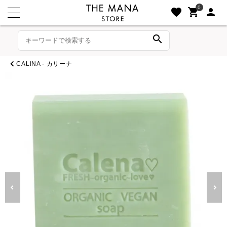
0
favorite
shopping_cart
person
search
CALINA - カリーナ