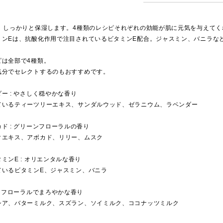
で、しっかりと保湿します。4種類のレシピそれぞれの効能が肌に元気を与えてく
ミンEは、抗酸化作用で注目されているビタミンE配合。ジャスミン、バニラな
ピは全部で4種類。
気分でセレクトするのもおすすめです。
ー : やさしく穏やかな香り
ているティーツリーエキス、サンダルウッド、ゼラニウム、ラベンダー
ド : グリーンフローラルの香り
クエキス、アボカド、リリー、ムスク
ミンE : オリエンタルな香り
ているビタミンE、ジャスミン、バニラ
: フローラルでまろやかな香り
シア、バターミルク、スズラン、ソイミルク、ココナッツミルク