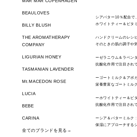
MAR MAR COPENHAGEN
BEAULOVES
シアバター10％配合
ホワイトティー＆ビタ
BILLY BLUSH
THE AROMATHERAPY
ハンドクリームのレシ
そのときの肌の調子や
COMPANY
LIGURIAN HONEY
ーゼラニウム＆ラベンダ
抗酸化作用で注目され
TASMANIAN LAVENDER
ーゴートミルク＆アボカ
Mt.MACEDON ROSE
栄養豊富なゴートミル
LUCIA
ーホワイトティー＆ビタ
抗酸化作用で注目され
BEBE
CARINA
ーシア＆バターミルク 
保湿にアプローチする
全てのブランドを見る→