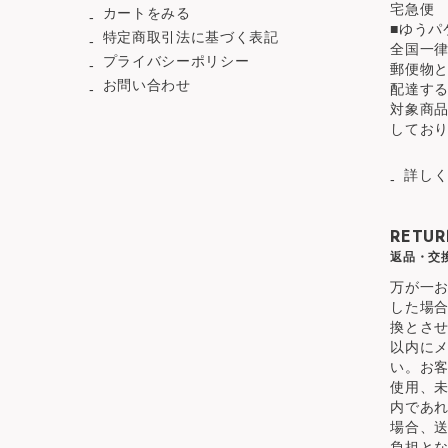
宅急便
カートをみる
■ゆうパ
特定商取引法に基づく表記
全国一律
プライバシーポリシー
郵便物
お問い合わせ
配達す
対象商
してお
詳し
RETUR
返品・交
万が一
した場
換とさ
以内に
い。お
使用、
内であ
場合、
負担と