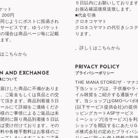
５日以内にお願いしておりま
ケット
お振込確認後発送致します。
 200円
■代金引換
と同じようにポストに投函され
クロネコヤマト
るサービスです。ゆうパケット
クロネコヤマトの代引きシス
品の場合は商品ページ毎に記載
ります。
ります。
詳しくはこちらから
くはこちらから
PRIVACY POLICY
N AND EXCHANGE
プライバシーポリシー
換について
THE MANA STORE/ザ・マ
お届けした商品に不備がありま
下当ショップ)は、子供服やラ
合、ご返金もしくは良品との交
イル雑貨をご紹介する通販サ
せて頂きます。商品到着後５日
す。当ショップはGMOペパボ
メールにて詳細をご連絡くださ
(以下サービス提供会社)の提
客様のご事情によるご返品は未
ッピングカートASPサービス
未開封に限り商品到着後５日以
ミーショップ(当サービス)を
れば受け付けております。その
ショップを開設するにあたりG
送料や各種手数料はお客様のご
ボ株式会社の定めたプライバ
なってしまいますことをご了承
リシーに則った個人情報の取