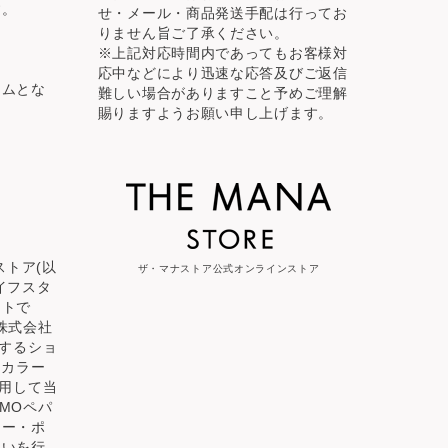
す。
せ・メール・商品発送手配は行ってお
りません旨ご了承ください。
※上記対応時間内であってもお客様対
応中などにより迅速な応答及びご返信
テムとな
難しい場合がありますこと予めご理解
賜りますようお願い申し上げます。
ナストア(以
ザ・マナストア公式オンラインストア
イフスタ
イトで
株式会社
供するショ
 カラー
利用して当
MOペパ
シー・ポ
扱いを行