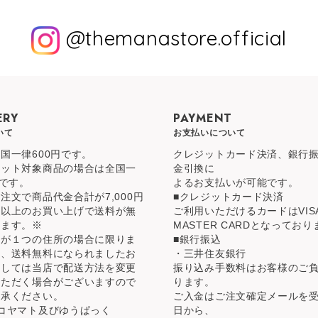
@themanastore.official
ERY
PAYMENT
いて
お支払いについて
国一律600円です。
クレジットカード決済、銀行
ケット対象商品の場合は全国一
金引換に
円です。
よるお支払いが可能です。
注文で商品代金合計が7,000円
■クレジットカード決済
）以上のお買い上げで送料が無
ご利用いただけるカードはVIS
ります。※
MASTER CARDとなってお
先が１つの住所の場合に限りま
■銀行振込
た、送料無料になられましたお
・三井住友銀行
関しては当店で配送方法を変更
振り込み手数料はお客様のご
いただく場合がございますので
ります。
了承ください。
ご入金はご注文確定メールを
コヤマト及びゆうぱっく
日から、