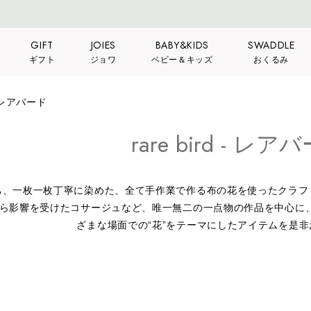
GIFT
JOIES
BABY&KIDS
SWADDLE
ギフト
ジョワ
ベビー＆キッズ
おくるみ
 - レアバード
rare bird - レア
ち、一枚一枚丁寧に染めた、全て手作業で作る布の花を使ったクラフ
ら影響を受けたコサージュなど、唯一無二の一点物の作品を中心に
ざまな場面での“花”をテーマにしたアイテムを是