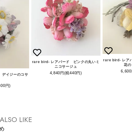
rare bird-
rare bird- レアバード ピンクの丸いミ
花の
ニコサージュ
6,60
4,840円(税440円)
バード デイジーのコサ
ュ
800円)
ALSO LIKE
め