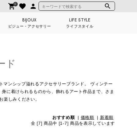
0
shopping_cart
favorite
person
search
BIJOUX
LIFE STYLE
ビジュー・アクセサリー
ライフスタイル
バード
トマンシップ溢れるアクセサリーブランド。 ヴィンテー
、身に着けられるものから、飾れるアート作品まで、さま
非お楽しみください。
おすすめ順
|
価格順
|
新着順
全 [7] 商品中 [1-7] 商品を表示しています