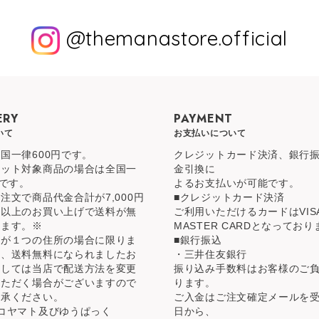
@themanastore.official
ERY
PAYMENT
いて
お支払いについて
国一律600円です。
クレジットカード決済、銀行
ケット対象商品の場合は全国一
金引換に
円です。
よるお支払いが可能です。
注文で商品代金合計が7,000円
■クレジットカード決済
）以上のお買い上げで送料が無
ご利用いただけるカードはVIS
ります。※
MASTER CARDとなってお
先が１つの住所の場合に限りま
■銀行振込
た、送料無料になられましたお
・三井住友銀行
関しては当店で配送方法を変更
振り込み手数料はお客様のご
いただく場合がございますので
ります。
了承ください。
ご入金はご注文確定メールを
コヤマト及びゆうぱっく
日から、