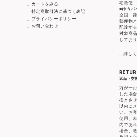
宅急便
カートをみる
■ゆうパ
特定商取引法に基づく表記
全国一律
プライバシーポリシー
郵便物
お問い合わせ
配達す
対象商
してお
詳し
RETUR
返品・交
万が一
した場
換とさ
以内に
い。お
使用、
内であ
場合、
負担と