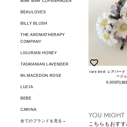
MAR MAR COPENHAGEN
BEAULOVES
BILLY BLUSH
THE AROMATHERAPY
COMPANY
LIGURIAN HONEY
TASMANIAN LAVENDER
rare bird- レア
Mt.MACEDON ROSE
ージ
8,800円(税
LUCIA
BEBE
CARINA
YOU MIGHT 
全てのブランドを見る→
こちらもおすす