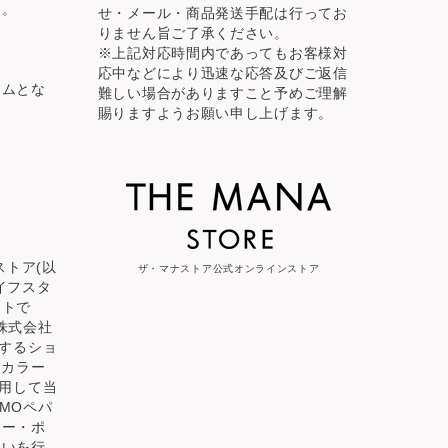
す。
せ・メール・商品発送手配は行ってお
りません旨ご了承ください。
※上記対応時間内であってもお客様対
応中などにより迅速な応答及びご返信
テムとな
難しい場合がありますこと予めご理解
賜りますようお願い申し上げます。
ナストア(以
ザ・マナストア公式オンラインストア
イフスタ
イトで
株式会社
供するショ
 カラー
利用して当
MOペパ
シー・ポ
扱いを行