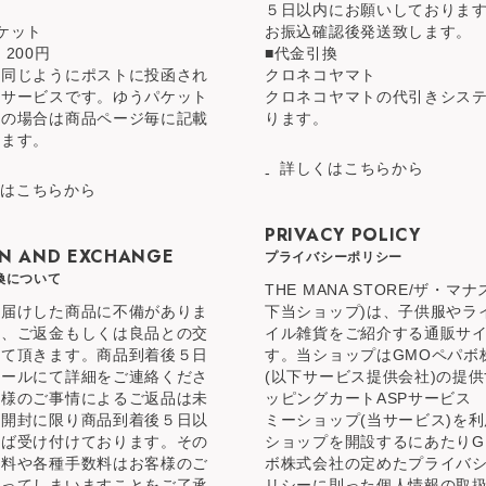
５日以内にお願いしておりま
ケット
お振込確認後発送致します。
 200円
■代金引換
と同じようにポストに投函され
クロネコヤマト
るサービスです。ゆうパケット
クロネコヤマトの代引きシス
品の場合は商品ページ毎に記載
ります。
ります。
詳しくはこちらから
くはこちらから
PRIVACY POLICY
N AND EXCHANGE
プライバシーポリシー
換について
THE MANA STORE/ザ・マ
お届けした商品に不備がありま
下当ショップ)は、子供服やラ
合、ご返金もしくは良品との交
イル雑貨をご紹介する通販サ
せて頂きます。商品到着後５日
す。当ショップはGMOペパボ
メールにて詳細をご連絡くださ
(以下サービス提供会社)の提
客様のご事情によるご返品は未
ッピングカートASPサービス
未開封に限り商品到着後５日以
ミーショップ(当サービス)を
れば受け付けております。その
ショップを開設するにあたりG
送料や各種手数料はお客様のご
ボ株式会社の定めたプライバ
なってしまいますことをご了承
リシーに則った個人情報の取