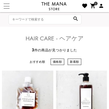
0
favorite
shopping_cart
person
search
HAIR CARE - ヘアケア
3
件の商品が見つかりました
おすすめ順
価格順
新着順